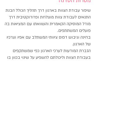
מטרות הסדנה
שיפור עבודת הצוות בארגון דרך תהליך הכולל הבנת
התנאים לעבודת צוות מוצלחת ופרודוקטיבית דרך
מודל המוסיקה הקאמרית והשוואתו עם המציאות בה
פועלים המשתתפים.
בחינה וגיבוש דפוס ציוותי המשתלב עם אפיו וצרכיו
של הארגון.
הגברת המודעות לערכי הארגון כפי שמשתקפים
בעבודת הצוות וליכולתם להשפיע על שינוי בכוון בו
היו רוצים לנווט אותה.
התנסות בחוויה אישית מכלי ראשון, המאפשרת
למשתתפים להגיע לתובנות באשר לחלקם שלהם
בצוות ולהרגשתם של עמיתיהם.
הנאה ושביעות רצון מן התהליך.
נושאים:
קצב אישי לעומת קצב הארגון
הקשבה ודיאלוג
מרכיבים חיוניים בעבודת צוות טובה